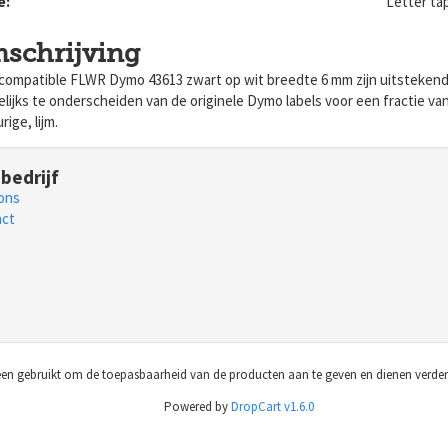
e:
Letter ta
schrijving
compatible FLWR Dymo 43613 zwart op wit breedte 6 mm zijn uitstekend g
ijks te onderscheiden van de originele Dymo labels voor een fractie van 
rige, lijm.
bedrijf
ons
act
 alleen gebruikt om de toepasbaarheid van de producten aan te geven en dienen verde
Powered by
DropCart v1.6.0