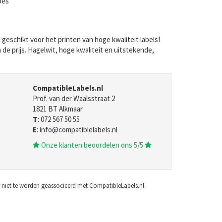
pes
eschikt voor het printen van hoge kwaliteit labels!
de prijs. Hagelwit, hoge kwaliteit en uitstekende,
CompatibleLabels.nl
Prof. van der Waalsstraat 2
1821 BT Alkmaar
T
: 072 567 50 55
E
: info@compatiblelabels.nl
Onze klanten beoordelen ons 5/5
r niet te worden geassocieerd met CompatibleLabels.nl.