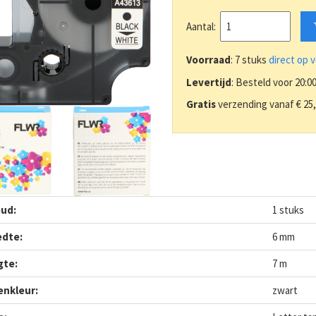
Aantal:
Voorraad
: 7 stuks
direct op 
Levertijd
: Besteld voor 20:0
Gratis
verzending vanaf € 25
ud:
1 stuks
edte:
6 mm
gte:
7 m
enkleur:
zwart