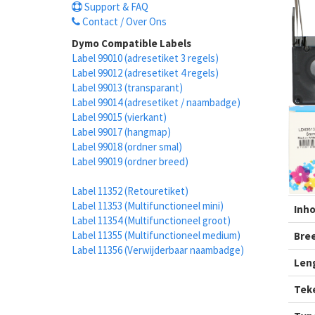
Support & FAQ
Contact / Over Ons
Dymo Compatible Labels
Label 99010 (adresetiket 3 regels)
Label 99012 (adresetiket 4 regels)
Label 99013 (transparant)
Label 99014 (adresetiket / naambadge)
Label 99015 (vierkant)
Label 99017 (hangmap)
Label 99018 (ordner smal)
Label 99019 (ordner breed)
Label 11352 (Retouretiket)
Label 11353 (Multifunctioneel mini)
Inho
Label 11354 (Multifunctioneel groot)
Label 11355 (Multifunctioneel medium)
Bre
Label 11356 (Verwijderbaar naambadge)
Len
Tek