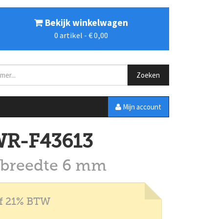
Bekijk winkelwagen
0
artikel -
€ 0,00
Zoeken
Mijn account
R-F43613
 breedte 6 mm
ef 21% BTW