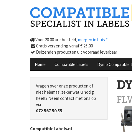
Voor 20.00 uur besteld,
morgen in huis *
Gratis verzending vanaf € 25,00
Duizenden producten uit voorraad leverbaar
Home
Compatible Labels
Dymo Compatible 
DY
Vragen over onze producten of
niet helemaal zeker wat u nodig
heeft? Neem contact met ons op
FLW
via
072 567 50 55
.
CompatibleLabels.nl