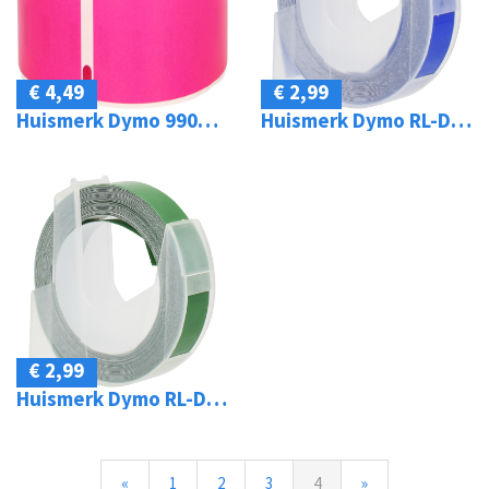
€ 4,49
€ 2,99
Huismerk Dymo 99010 standard address 89 mm x 28 mm roze
Huismerk Dymo RL-D-520106-BL Embossing tape zwart op blauw breedte 9 mm
€ 2,99
Huismerk Dymo RL-D-520108-GR Embossing tape zwart op groen breedte 9 mm
«
1
2
3
4
»