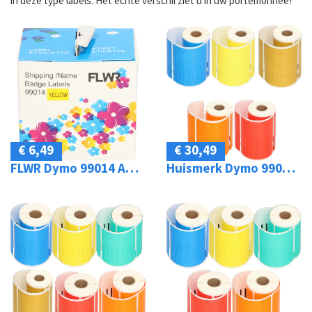
in deze type labels. Het echte verschil ziet u in uw portemonnee!
€ 6,49
€ 30,49
FLWR Dymo 99014 Adreslabel groot 101 mm x 54 mm geel
Huismerk Dymo 99014 Adreslabel groot 54 mm x 101 mm kleur